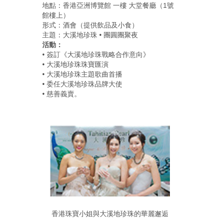
地點：香港亞洲博覽館 一樓 大堂餐廳（1號
館樓上）
形式：酒會（提供飲品及小食）
主題：大溪地珍珠 • 團圓團聚夜
活動：
• 簽訂《大溪地珍珠戰略合作意向》
• 大溪地珍珠珠寶匯演
• 大溪地珍珠主題歌曲首播
• 委任大溪地珍珠品牌大使
• 慈善義賣。
香港珠寶小姐與大溪地珍珠的華麗邂逅